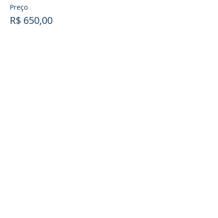
Preço
R$ 650,00
Política de Entrega
Política de troca, devolução e reembolso
LIFT LIKE A RUSSIAN
CNPJ:
37.461.144
/0001-55
Rua Ana Boos, 168. Gravatá.
Navegantes-
SC.
CEP:
88.372-588
e-mail:
liftlikearussian@gmail.com
Telefone/WhatsApp:
(47) 9.9924.6268