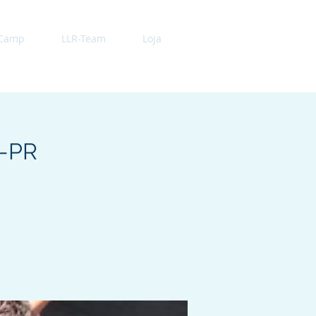
 Camp
LLR-Team
Loja
a-PR