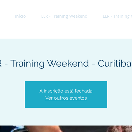
Início
LLR - Training Weekend
LLR - Training
 - Training Weekend - Curitib
A inscrição está fechada
Ver outros eventos