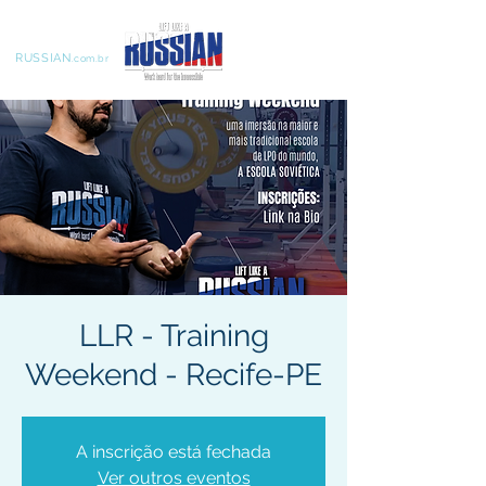
LIFT LIKE A
RUSSIAN
.com.br
LLR - Training
Weekend - Recife-PE
A inscrição está fechada
Ver outros eventos