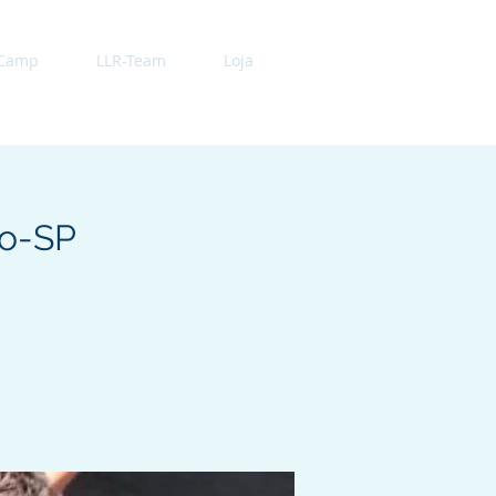
 Camp
LLR-Team
Loja
lo-SP