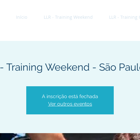
Início
LLR - Training Weekend
LLR - Training
- Training Weekend - São Pau
A inscrição está fechada
Ver outros eventos