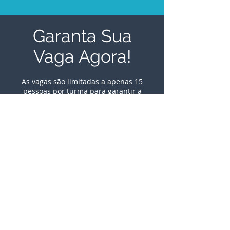
Garanta Sua
Vaga Agora!
As vagas são limitadas a apenas 15
pessoas por turma para garantir a
qualidade e o acompanhamento
diferenciado.
Não perca a chance de fazer parte deste
evento exclusivo e dominar o LPO!
INSCREVA-SE!
Local: CrossFit Black Titan
Data: 06 e 07 de junho de 2026
MÓDULO 1